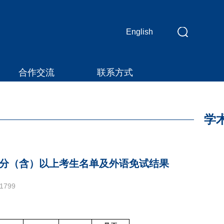
English
应
用
合作交流
联系方式
维
护
中！
学
0分（含）以上考生名单及外语免试结果
1799