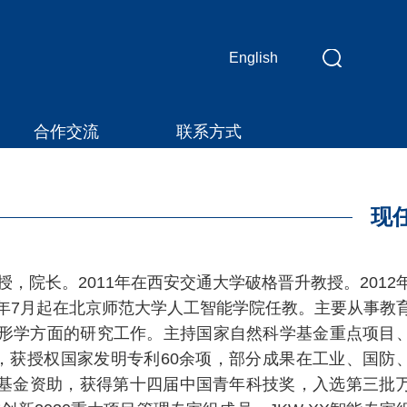
English
应
用
合作交流
联系方式
维
护
中！
现
，院长。2011年在西安交通大学破格晋升教授。2012
22年7月起在北京师范大学人工智能学院任教。主要从事教
图形学方面的研究工作。主持国家自然科学基金重点项目
，获授权国家发明专利60余项，部分成果在工业、国防
年基金资助，获得第十四届中国青年科技奖，入选第三批