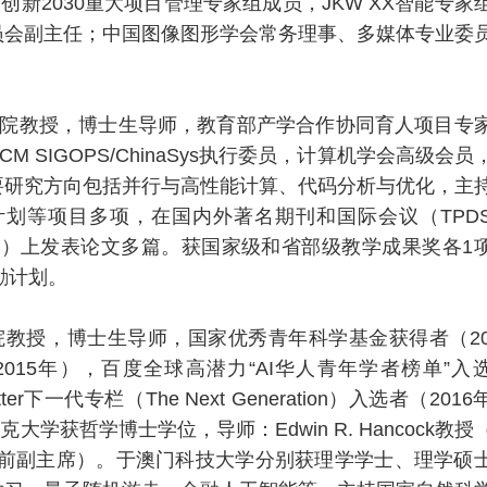
创新2030重大项目管理专家组成员，JKW XX智能专家
员会副主任；中国图像图形学会常务理事、多媒体专业委
院教授，博士生导师，教育部产学合作协同育人项目专
SIGOPS/ChinaSys执行委员，计算机学会高级会员
要研究方向包括并行与高性能计算、代码分析与优化，主
划等项目多项，在国内外著名期刊和国际会议（TPD
DATE等）上发表论文多篇。获国家级和省部级教学成果奖各1
励计划。
教授，博士生导师，国家优秀青年科学基金获得者（20
15年），百度全球高潜力“AI华人青年学者榜单”入
er下一代专栏（The Next Generation）入选者（2016
学获哲学博士学位，导师：Edwin R. Hancock教授
w，IAPR前副主席）。于澳门科技大学分别获理学学士、理学硕