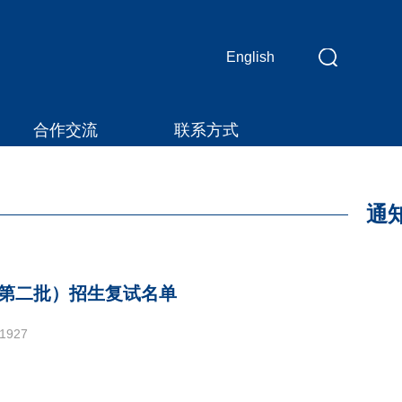
English
应
用
合作交流
联系方式
维
护
中！
通
（第二批）招生复试名单
1927