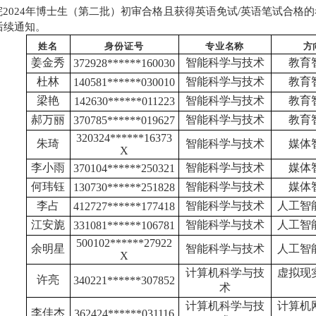
202
4
年博士
生（第二批）
初审合格且
获得英语免试/
英语笔试合格的
后续通知。
身份证号
专业
名称
方
姓名
姜金秀
智能科学与技术
教育
3729
28******160030
杜林
智能科学与技术
教育
140581******030010
梁艳
智能科学与技术
教育
142630******011223
郝万丽
智能科学与技术
教育
370785******019627
320324******16373
朱琦
智能科学与技术
媒体
X
李小雨
智能科学与技术
媒体
370104******250321
何玮钰
智能科学与技术
媒体
130730******251828
李占
智能科学与技术
人工智
412727******177418
江安旎
智能科学与技术
人工智
331081******106781
500102******27922
余明星
智能科学与技术
人工智
X
计算机科学与技
虚拟现
许亮
340221******307852
术
计算机科学与技
计算机
李佳杰
362424******031116